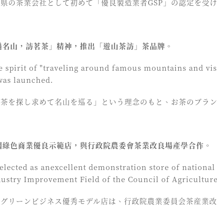
南投県の茶業会社として初めて「優良製造業者GSP」の認定を受
遊遍名山，訪茗茶」精神，推出「遊山茶訪」茶品牌。
e spirit of "traveling around famous mountains and visi
as launched.
いお茶を探し求めて名山を巡る」という理念のもと、お茶のブラ
全國綠色商業優良示範店，與行政院農委會茶業改良場產學合作。
 selected as anexcellent demonstration store of nationa
dustry Improvement Field of the Council of Agriculture
全国グリーンビジネス優秀モデル店は、行政院農業委員会茶産業