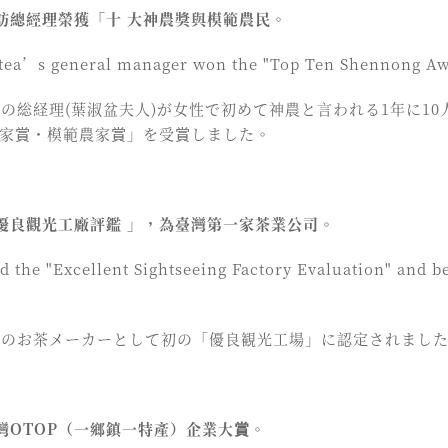
茶訪總經理榮獲「十 大神農獎與模範農民。
ntea’s general manager won the "Top Ten Shennong A
茶訪の総経理(葉淑盆夫人)が女性で初めて神農と言われる1年に1
農家賞・模範農家賞」を受賞しました。
過「優良觀光工廠評鑑 」，為臺灣第一家茶業公司。
ed the "Excellent Sightseeing Factory Evaluation" and 
台湾のお茶メーカーとして初の「優良観光工場」に認定されまし
臺灣OTOP（一鄉鎮一特產）企業大賞。