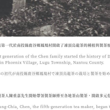
家族第一代於南投縣鹿谷鄉鳳凰村開啟了凍頂烏龍茶的種植與製茶
st generation of the Chen family started the history of
in Phoenix Village, Lugu Township, Nantou County.
一族の初代が南投縣鹿谷鄉鳳凰村で凍頂烏龍茶の栽培と製茶を始
代製茶人陳重嘉先生開始帶領製茶師傅至各地茶山製茶，開啟多元
ung-Chia, Chen, the fifth-generation tea maker, began t