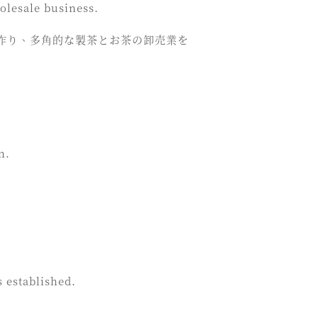
olesale business.
を作り、多角的な製茶とお茶の卸売業を
n.
s established.