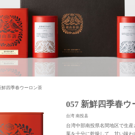
7 新鮮四季春ウーロン茶
057
新鮮四季春ウ
台湾 南投县
台湾中部南投県名間地区で生産
葉を十分に乾燥して、甘い味わ