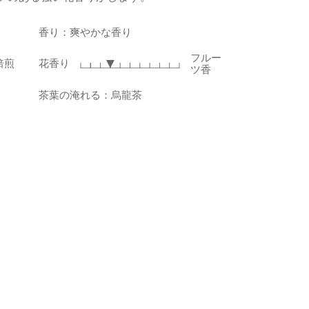
香り：爽やかな香り
フルー
焙煎
花香り
ツ香
茶葉の淹れる：烏龍茶