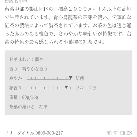
台湾 台中市
台湾中部の梨山地区の、標高２０００メートル以上の高地
で生産されています。青心烏龍茶の芯芽を使い、伝統的な
紅茶の製法によって製茶されています。お茶の色は透き通
った赤みのある橙色で、さわやかな味わいが特徴です。台
湾の特色を最も感じられる小葉種の紅茶です。
甘美味わい：弱さ
香り：爽やかな香り
爽やか
焙煎
花香り
フルーツ香
重量：60g/16g
茶葉の淹れる：紅茶
フリーダイヤル
0800-000-217
繁
简
日
EN