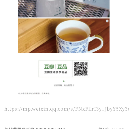
https://mp.weixin.qq.com/s/FNxFllrI3y_JbyY5Xy3