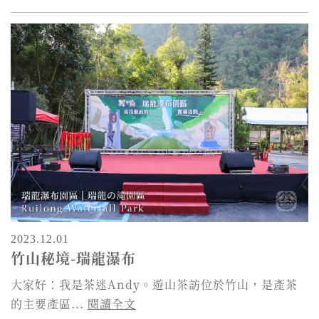
2023.12.01
竹山秘境-瑞龍瀑布
大家好：我是茶迷Andy。遊山茶訪位於竹山，是產茶
的主要產區...
閱讀全文