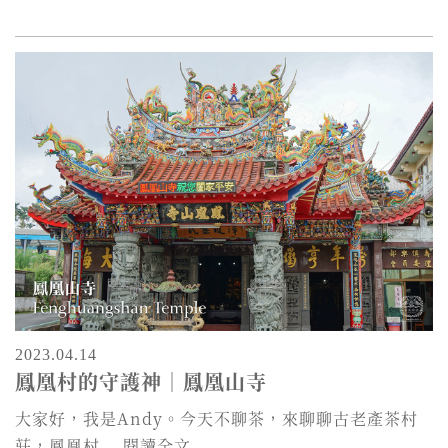
2023.04.14
鳳凰村的守護神｜鳳凰山寺
大家好，我是Andy。今天不聊茶，來聊聊古老產茶村
莊，鳳凰村...
閱讀全文