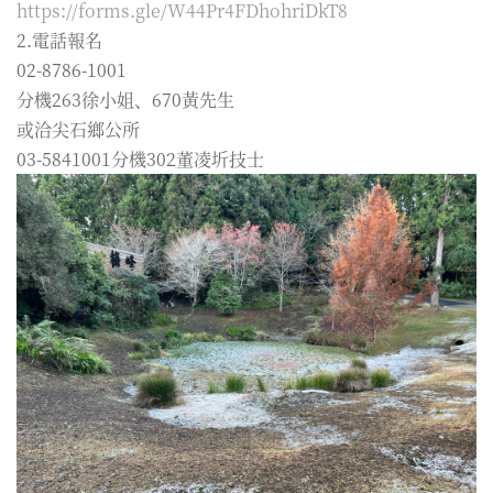
https://forms.gle/W44Pr4FDhohriDkT8
2.電話報名
02-8786-1001
分機263徐小姐、670黃先生
或洽尖石鄉公所
03-5841001分機302董凌圻技士