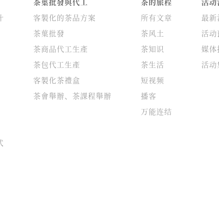
茶葉批發與代工
茶的旅程
活动
叶
客製化的茶品方案
所有文章
最新
茶葉批發
茶风土
活动
茶商品代工生產
茶知识
媒体
茶包代工生產
茶生活
活动
客製化茶禮盒
短视频
茶會舉辦、茶課程舉辦
播客
万能连结
式