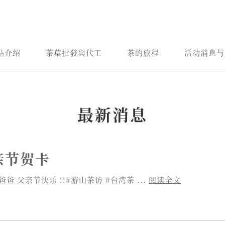
品介绍
茶葉批發與代工
茶的旅程
活动消息与
最新消息
父亲节贺卡
 父亲节快乐 !!#游山茶访 #台湾茶 ...
阅读全文