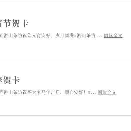
元宵节贺卡
圆游山茶访祝您元宵安好，岁月圆满#游山茶访 ...
阅读全文
新春贺卡
游山茶​​访祝福大家马年吉祥、顺心安好！#...
阅读全文