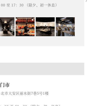
00 至 17：30 （除夕、初一休息）
00 至 20：30 （除夕、初一休息）
康门市
湾台北市大安区丽水街7巷5号1楼
9