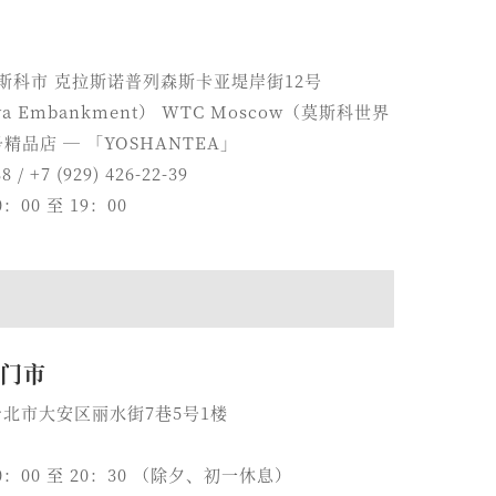
0 莫斯科市 克拉斯诺普列森斯卡亚堤岸街12号
kaya Embankment） WTC Moscow（莫斯科世界
号精品店 ─ 「YOSHANTEA」
8 / +7 (929) 426-22-39
：00 至 19：00
康门市
湾台北市大安区丽水街7巷5号1楼
9
0：00 至 20：30 （除夕、初一休息）