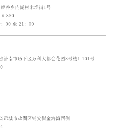
南投县鹿谷乡内湖村米堤街1号
 # 850
：00 至 21：00
山东省济南市历下区万科大都会花园8号楼1-101号
90
 山西省运城市盐湖区铺安街金海湾西侧
54