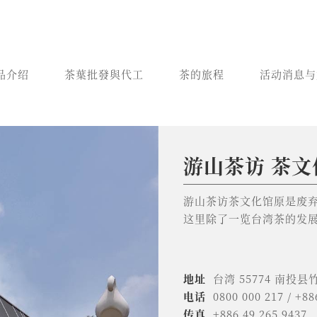
品介绍
茶葉批發與代工
茶的旅程
活动消息与
游山茶访 茶文
游山茶访 台
美国 YOSHAN
苏州新光天地
重庆新光天地
山东济南店
山西运城
俄罗斯 游山茶
游山茶访茶文化馆原是废
复古茶的新体验
地址
地址
地址
地址
地址
地址
30 E Duarte Rd, A
中国 215028 江
重庆市渝北区龙溪街道
中国 250000 山
中国 044000 
俄罗斯 123610 
这里除了一览台湾茶的发
2021年，《遊山茶访》
电话
电话
电话
电话
电话
（Krasnopresnenska
+1 (626) 632 9789
+86 512 6265 7479
19332858694
+86 531 8895 3290
+86 130 8034 3854
享台湾茶的空间。静谧的
营业时间
营业时间
营业时间
界贸易中心）2楼 M2266
早上11：00至晚
周一至周日 10：0
10：00-22：00
电话
+7 (495) 799-93-88
营业时间
周一至周五 10：0
地址
台湾 55774 南投
电话
地址
0800 000 217 / +88
台湾 10658 台湾
传真
电话
+886 49 265 9437
+886 2 2395 2919