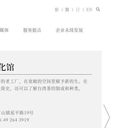
繁
简
日
EN
媒体
服务据点
企业永续发展
化馆
北永康门市
TEA Tea House
店
店
访
弃的老工厂，在宽敞的空间里赋予新的生。在
rcadia, CA 91006, USA
苏省工业园区苏州大道东456号二楼
红锦大道89号 新光天地 1层 B区
东省济南市历下区万科大都会花园8号楼1-101号
山西省运城市盐湖区铺安街金海湾西侧
莫斯科市 克拉斯诺普列森斯卡亚堤岸街12号
展简史，还可以了解台湾茶的制成和种类。
将永康街其中的一间门市，细心整修，改装成分
ya Embankment） WTC Moscow（莫斯科世
环境，舒适的空间，建构茶的风味体验。
号精品店 ─ 「YOSHANTEA」
上19：00
0 至 21：30
 / +7 (929) 426-22-39
0 至 19：00
县竹山镇延平路19号
6 49 264 3919
台北市大安区丽水街7巷5号1楼