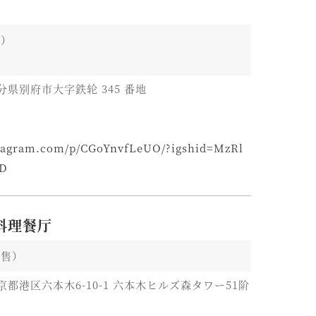
品）
 大分県别府市大字鉄轮 345 番地
stagram.com/p/CGoYnvfLeUO/?igshid=MzRl
D
华料理餐厅
销售）
1 东京都港区六本木6-10-1 六本木ヒルズ森タワー51阶