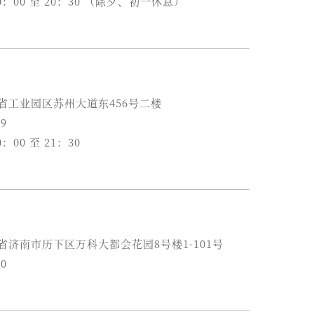
0：00 至 20：30 （除夕、初一休息）
江苏省工业园区苏州大道东456号二楼
79
：00 至 21：30
山东省济南市历下区万科大都会花园8号楼1-101号
90