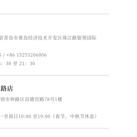
 山东省青岛市黄岛经济技术开发区珠江路银领国际
5 / +86 15253206006
：30 至 21：30
钟路店
别市钟路区昌德宫路78号1楼
6
至周日10:00 至19:00（春节、中秋节休息）