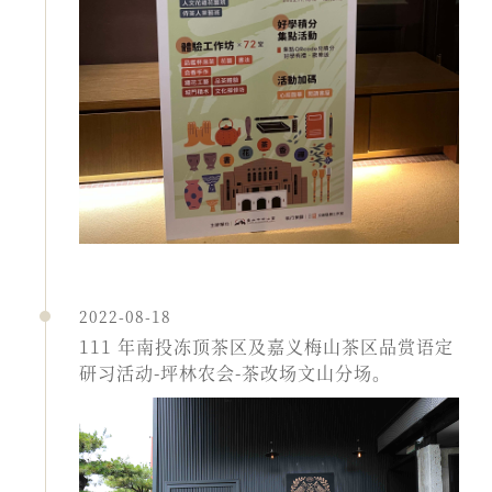
2022-08-18
111 年南投冻顶茶区及嘉义梅山茶区品赏语定
研习活动-坪林农会-茶改场文山分场。