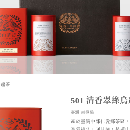
烏龍茶
清香翠綠烏
501
臺灣 南投縣
產於臺灣中部仁愛鄉茶區，
香氣持久，回甘強，是遊山