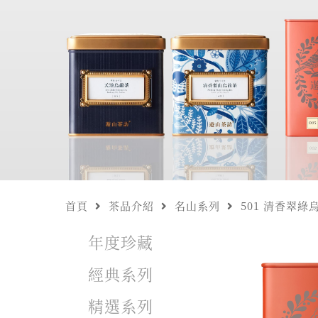
首頁
茶品介紹
名山系列
501 清香翠綠
年度珍藏
經典系列
精選系列