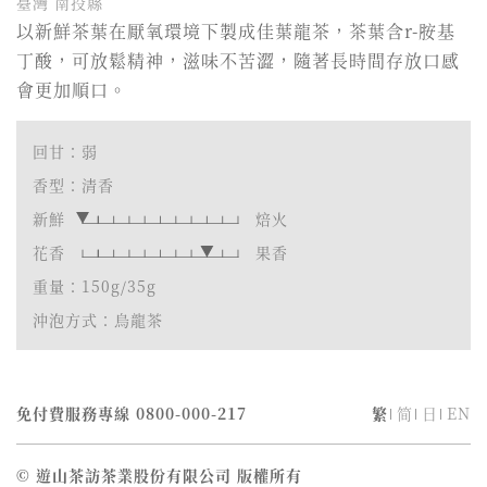
臺灣 南投縣
以新鮮茶葉在厭氧環境下製成佳葉龍茶，茶葉含r-胺基
丁酸，可放鬆精神，滋味不苦澀，隨著長時間存放口感
會更加順口。
回甘：弱
香型：清香
新鮮
焙火
花香
果香
重量：150g/35g
沖泡方式：烏龍茶
免付費服務專線
0800-000-217
繁
简
日
EN
© 遊山茶訪茶業股份有限公司 版權所有