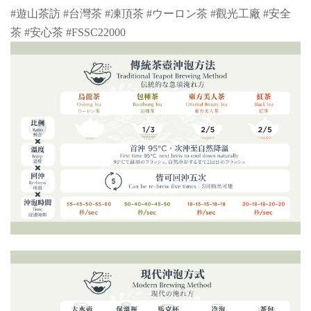
#遊山茶訪 #台灣茶 #凍頂茶 #ウーロン茶 #觀光工廠 #安全
茶 #安心茶 #FSSC22000