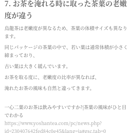
7. お茶を淹れる時に取った茶葉の老嫩
度が違う
烏龍茶は老嫩度が異なるため、茶葉の体積サイズも異なり
ます。
同じパッケージの茶葉の中で、若い葉は通常体積が小さく
締まっており、
古い葉は大きく緩んでいます。
お茶を取る度に、老嫩度の比率が異なれば、
淹れたお茶の風味も自然と違ってきます。
一心二葉のお茶は飲みやすいですか?|茶葉の風味がひと目
でわかる
https://www.yoshantea.com/pc/news.php?
id=230407642fed84c0e45&lang=ja#gsc.tab=0