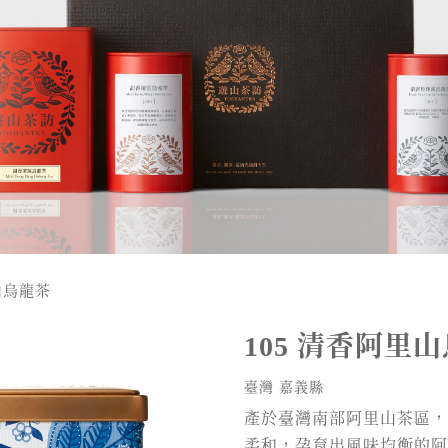
山烏龍茶
清香阿里山
105
臺灣 嘉義縣
產於臺灣南部阿里山茶區，
柔和，孕育出風味均衡的阿