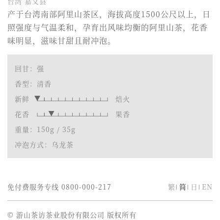
台湾 嘉义县
产于台湾南部阿里山茶区，海拔高度1500公尺以上，日
照强度与气温柔和，孕育出风味均衡的阿里山茶，花香
味明显，滋味甘甜且耐冲泡。
回甘：强
香型：清香
新鲜
焙火
花香
果香
重量：150g / 35g
冲泡方式：乌龙茶
免付费服务专线
0800-000-217
繁
简
日
EN
© 游山茶访茶业股份有限公司 版权所有