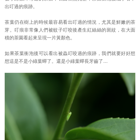
出叮過的痕跡。
茶葉仍在樹上的時候最容易看出叮過的情況，尤其是鮮嫩的茶
芽。叮痕非常像人們被蚊子叮咬後產生紅絲絲的斑紋，在大面
積的茶園看起來呈現一片黃顏色。
如果茶葉衝泡後可以看出被蟲叮咬過的痕跡，我們就要好好想
想這是不是小綠葉蟬了。還是小綠葉蟬長牙齒了…