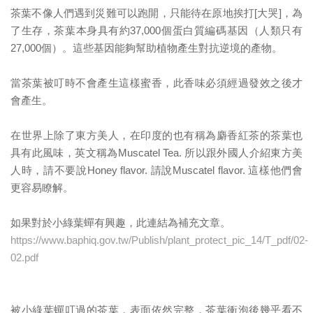
茶葉不像人們遇到災難可以跑開，只能待在原地挨打[大哭]，為
了生存，茶葉本身具有約37,000個蛋白質編碼基因（人類只有
27,000個）。這些基因能夠幫助植物產生對抗逆境的產物。
當茶葉被叮時不會產生這樣蜜香，此香味必須經過發效之後才
會產生。
在世界上除了東方美人，在印度的也有稱為麝香紅茶的茶葉也
具有此風味，英文稱為Muscatel Tea. 所以跟外國人介紹東方美
人時，請不要說Honey flavor. 請說Muscatel flavor. 這樣他們會
更容易瞭解。
如果對於小綠葉蟬有興趣，此連結為補充文章。
https://www.baphiq.gov.tw/Publish/plant_protect_pic_14/T_pdf/02-
02.pdf
被小綠葉蟬叮過的茶葉，表面依然完整，茶葉衝泡後幾乎看不