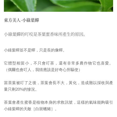
東方美人-小綠葉蟬
小綠葉蟬的叮咬是茶葉蜜香味所產生的原因。
小綠葉蟬並不是蟬，只是長的像蟬。
它體型相當小，不只會叮茶，還有非常多農作物它也喜愛。
（偶爾也會叮人，我猜應該是好奇心所驅使）
當茶葉被叮了之後，茶葉會長不大，黃化，造成難以採收與產
量只剩20%的慘況。
茶葉會產生蜜香是植物本身的求救訊號，這樣的氣味能夠吸引
小綠葉蟬的天敵［白斑蠟豬］。