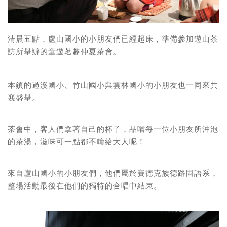
清晨五點，盧山國小的小朋友們已經起床，
準備參加遊山茶
訪所舉辦的童遊茗趣仲夏茶會。
本鎮的過溪國小、竹山國小與雲林國小的小朋友也一同來共
襄盛舉。
茶會中，客人們拿著自己的杯子，品嚐每一位小朋友所沖泡
的茶湯，滋味可一點都不輸給大人呢！
來自廬山國小的小朋友們，他們屬於賽德克族德路固語系，
整場活動最後在他們的獨特的合唱中結束。