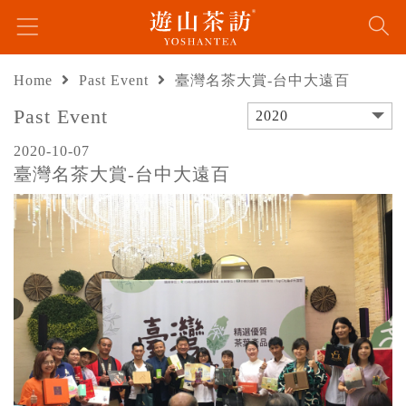
Home
Past Event
臺灣名茶大賞-台中大遠百
Past Event
2020
2020-10-07
臺灣名茶大賞-台中大遠百