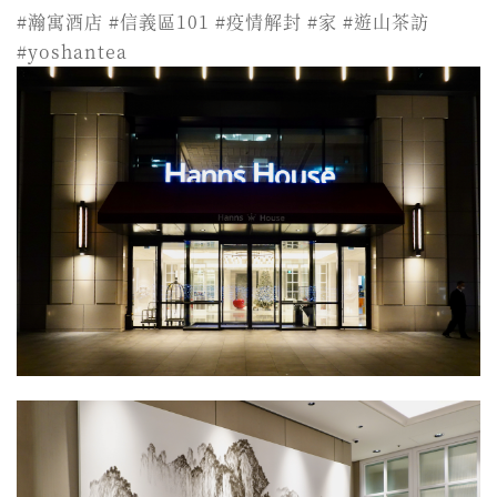
#瀚寓酒店 #信義區101 #疫情解封 #家 #遊山茶訪
#yoshantea