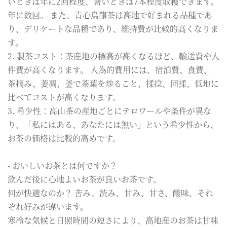
いときは年に2回程度、暑いときは7本程度収穫できます。
年に数回。 また、青心烏龍茶は高地で好まれる品種であ
り、デリケートな品種であり、維持費が比較的高くなりま
す。
2. 製茶コスト：茶産地の標高が高くなるほど、輸送費や人
件費が高くなります。 人為的費用には、宿泊費、食費、
茶摘み、萎凋、釜で茶葉を炒ること、揉捻、団揉、低地に
比べてコストが高くなります。
3. 希少性：高山茶の産地ごとにテロワールや条件が異な
り、「私にはある、あなたには無い」という希少性から、
お茶の価格は比較的高めです。
- おいしいお茶とは何ですか？
飲んだ後に心地よいお茶が良いお茶です。
何が快適なのか？ 苦み、渋み、甘み、甘さ、酸味、それ
ぞれ好みが違います。
寒冷な気候と日照時間の短さにより、高地産のお茶は甘味