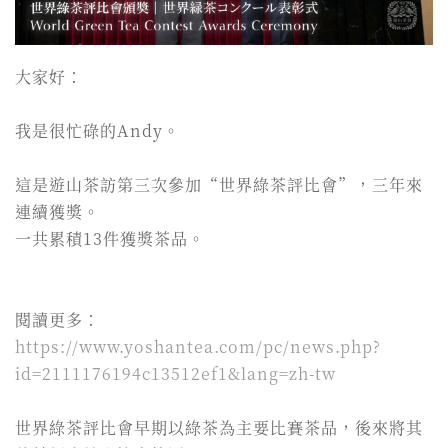
大家好：
我是很忙碌的Andy。
這是遊山茶訪第三次參加“世界綠茶評比會”，三年來
連續獲獎。
一共累積13件獲獎茶品。
閱讀更多：
https://www.yoshantea.com/pc/news.php?
id=2111176194c13512ef1&lang=zh-tw
世界綠茶評比會早期以綠茶為主要比賽茶品，後來將其