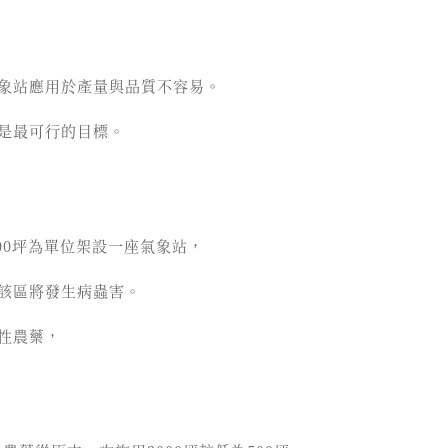
象站應用於產量與品質不容易。
是最可行的目標。
500坪為單位架設一座氣象站，
該區將發生病蟲害。
性農藥，