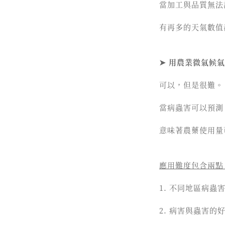
當加工與品質無法
有再多的天氣數值
➤ 用農業微氣候
可以，但是很難。
當病蟲害可以預測
意味著農藥使用量
應用難度包含兩點
1. 不同地區病蟲
2. 病害與蟲害