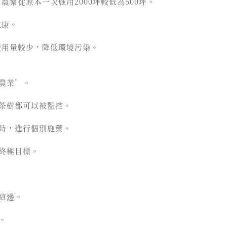
農藥從原本一次施用2000坪較低為500坪。
健康。
使用量較少，降低環境污染。
農業’。
茶樹都可以被監控。
時，進行個別施藥。
終極目標。
這邊。
。