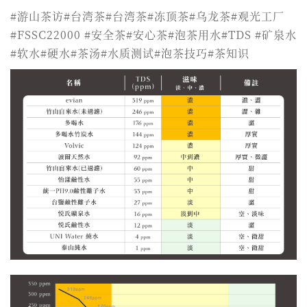
#游山茶访#台湾茶#台湾茶#冻顶茶#乌龙茶#观光工厂
#FSSC22000 #安全茶#安心茶#泡茶用水#TDS #矿泉水
#软水#硬水#茶汤#水质测试#泡茶技巧#茶知识