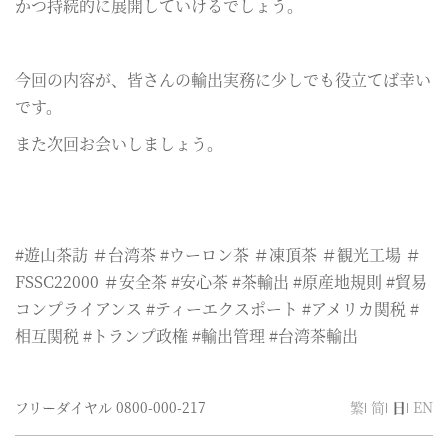
かつ持続的に展開していけるでしょう。
今回の内容が、皆さんの輸出実務に少しでも役立てば幸い
です。
また次回お会いしましょう。
#遊山茶訪 ＃台湾茶 #ウーロン茶 ＃凍頂茶 ＃観光工場 ＃
FSSC22000 ＃安全茶 #安心茶 #茶輸出 #原産地規則 #貿易
コンプライアンス #ティーエクスポート #アメリカ関税 #
相互関税 #トランプ政権 #輸出管理 #台湾茶輸出
フリーダイヤル
0800-000-217
繁
简
日
EN