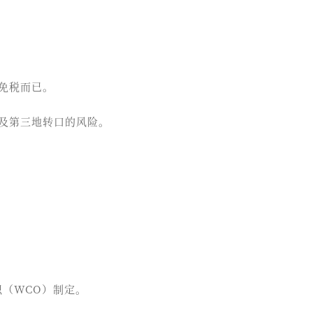
免税而已。
及第三地转口的风险。
？
组织（WCO）制定。