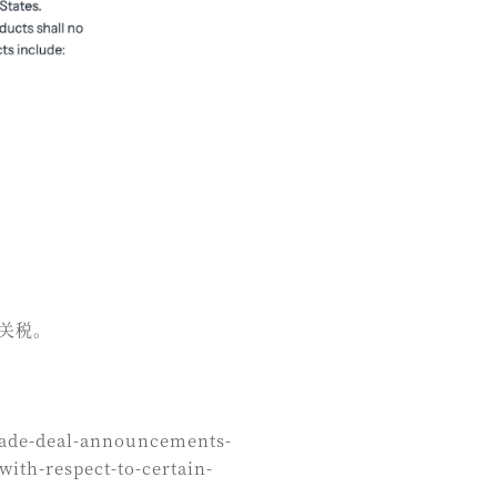
外关税。
trade-deal-announcements-
with-respect-to-certain-