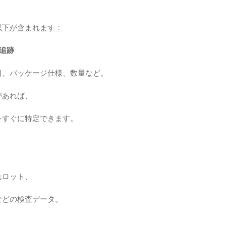
以下が含まれます：
の追跡
日、パッケージ仕様、数量など。
があれば、
をすぐに特定できます。
れロット、
などの検査データ。