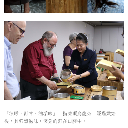
「涼喉、釘甘、油垢味」，指凍頂烏龍茶，經過烘焙
後，其強烈滋味，深刻的釘在口腔中。