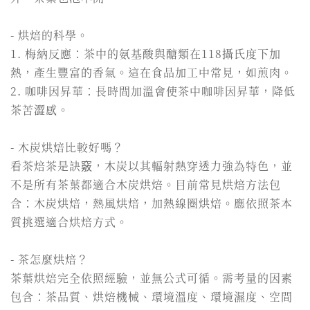
- 烘焙的科學。
1. 梅納反應：茶中的氨基酸與醣類在118攝氏度下加
熱，產生豐富的香氣。這在食品加工中常見，如煎肉。
2. 咖啡因昇華：長時間加溫會使茶中咖啡因昇華，降低
茶苦澀感。
- 木炭烘焙比較好嗎？
看茶焙茶是訣竅，木炭以其輻射熱穿透力強為特色，並
不是所有茶葉都適合木炭烘焙。目前常見烘焙方法包
含：木炭烘焙，熱風烘焙，加熱線圈烘焙。應依照茶本
質挑選適合烘焙方式。
- 茶怎麼烘焙？
茶葉烘焙完全依照經驗，並無公式可循。需考量的因素
包含：茶品質、烘焙機械、環境溫度、環境濕度、空間