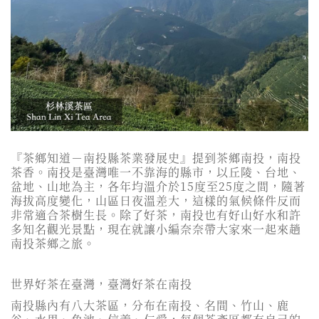
『茶鄉知道－南投縣茶業發展史』提到茶鄉南投，南投
茶香。南投是臺灣唯一不靠海的縣市，以丘陵、台地、
盆地、山地為主，各年均溫介於15度至25度之間，隨著
海拔高度變化，山區日夜溫差大，這樣的氣候條件反而
非常適合茶樹生長。除了好茶，南投也有好山好水和許
多知名觀光景點，現在就讓小編奈奈帶大家來一起來趟
南投茶鄉之旅。
世界好茶在臺灣，臺灣好茶在南投
南投縣內有八大茶區，分布在南投、名間、竹山、鹿