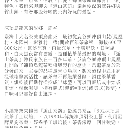
谷、水里、魚池、信義、仁愛，每個茶產區都有自己的
特色。我們來聊聊與『遊山茶訪』淵源極深的鹿谷鄉與
竹山鎮，有著那些好喝的茶與好玩的景點。
凍頂烏龍茶的故鄉－鹿谷
臺灣十大名茶凍頂烏龍茶，最初從鹿谷鄉凍頂山麓(鳳凰
村、永隆村、彰雅村一帶)開啟百年茶旅程，海拔600至
800公尺，氣侯涼爽，雨量充足，土壤肥沃，日照溫
和，白天黑夜常有雲霧，是種植茶葉最好的環境。『遊
山茶訪』陳氏家族在一百多年前，於鹿谷鄉凍頂山鳳凰
村開啟了凍頂烏龍茶種植與製作的歷史，烏龍茶屬於部
分發酵茶，主要的品種是青心烏龍，製茶過程中運用高
溫破壞酵素活性，讓茶菁不再繼續發酵，鎖住茶葉香
氣，烘乾後再進行揉捻成半球型，可以再輕焙或中焙或
重焙，就像咖啡一樣有義式(濃縮=重焙)或美式(輕焙)，
口味可以喜好自由選擇。
小編奈奈來推薦『遊山茶訪』最經典茶品「
802凍頂烏
龍茶手工炭焙
」，以1980年傳統凍頂製茶工藝，使用發
酵足夠茶葉，經過手工烘焙後，茶香深厚，回甘強勁，
深具特色而不多見。