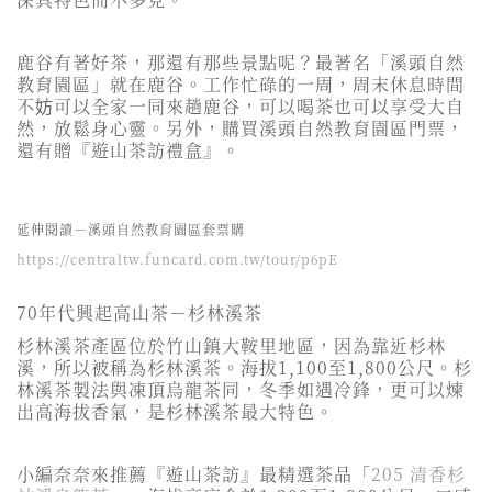
鹿谷有著好茶，那還有那些景點呢？最著名「溪頭自然
教育園區」就在鹿谷。工作忙碌的一周，周末休息時間
不妨可以全家一同來趟鹿谷，可以喝茶也可以享受大自
然，放鬆身心靈。另外，購買溪頭自然教育園區門票，
還有贈『遊山茶訪禮盒』。
延伸閱讀－溪頭自然教育園區套票購
https://centraltw.funcard.com.tw/tour/p6pE
70年代興起高山茶－杉林溪茶
杉林溪茶產區位於竹山鎮大鞍里地區，因為靠近杉林
溪，所以被稱為杉林溪茶。海拔1,100至1,800公尺。杉
林溪茶製法與凍頂烏龍茶同，冬季如遇冷鋒，更可以煉
出高海拔香氣，是杉林溪茶最大特色。
小編奈奈來推薦『遊山茶訪』最精選茶品「
205 清香杉