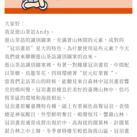
大家好：
我是遊山茶訪Andy。
遊山茶訪的識別圖案，充滿著山林間的元素，成對的
“冠羽畫眉”是大的特色。為什麼使用這些元素？今天
我們就來聊聊遊山茶訪識別圖案的由來。
遊山茶訪識別圖案裡，有著一對雌雄冠羽畫眉，中間配
以茶樹、烏龍茶花，四周環繞著“狀元紅果實“。
當我們走訪茶山的時候，能聽見來自森林中冠羽畫眉響
亮的鳴叫聲。冠羽畫眉棲息於美好的臺灣山林中，恰巧
與茶區的環境和海拔相近。
冠羽畫眉屬臺灣特有種，頭上有栗褐色高聳冠羽，表情
總是神氣醒目，外型鮮明奪目，鳴聲悅耳，響徹山林。
冠羽畫眉通常成群出現於中、高海拔的闊葉林、針闊葉
混合林之中上層，冬季會移棲至較低海拔山區。冠羽畫