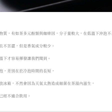
物質，有如茶多元酚類與咖啡因，分子量較大，在低溫下沖泡不
且不苦澀，但是香氣成分較少。
溫下才容易揮發讓我們聞到。
泡，差別在於冷泡時間的長短，
放冰箱，不然會因為天氣太熱造成細菌在茶湯內滋生，
已經不適合飲用。