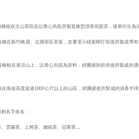
指種植在文山茶區並以青心烏龍所製直條型清香烏龍茶，後來衍生為
指種在新竹峨眉、北捕茶區茶葉，並遭受小綠葉蟬叮咬後所製成帶有
指種植在凍頂山上，以青心烏龍為原料，經團揉與烘焙後所製成的濃
植在海拔高度超過
1000
公尺以上的山區，經團揉後所製成的清香半球
新創名字命名：
茶、雲霧茶、上將茶、總統茶、冠軍茶
....