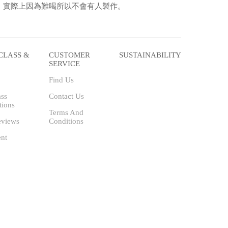
，實際上因為難喝所以不會有人製作。
CLASS &
CUSTOMER
SUSTAINABILITY
SERVICE
Find Us
ass
Contact Us
tions
Terms And
eviews
Conditions
ent