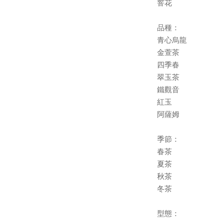
窨花
品種：
青心烏龍
金萱茶
四季春
翠玉茶
鐵觀音
紅玉
阿薩姆
季節：
春茶
夏茶
秋茶
冬茶
型態：