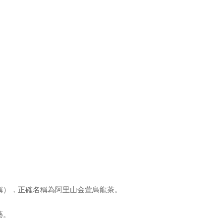
稱），正確名稱為阿里山金萱烏龍茶。
藝。