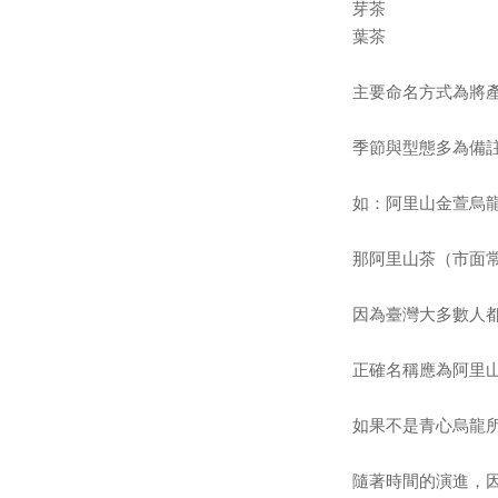
芽茶
葉茶
主要命名方式為將
季節與型態多為備
如：阿里山金萱烏
那阿里山茶（市面
因為臺灣大多數人
正確名稱應為阿里
如果不是青心烏龍
隨著時間的演進，