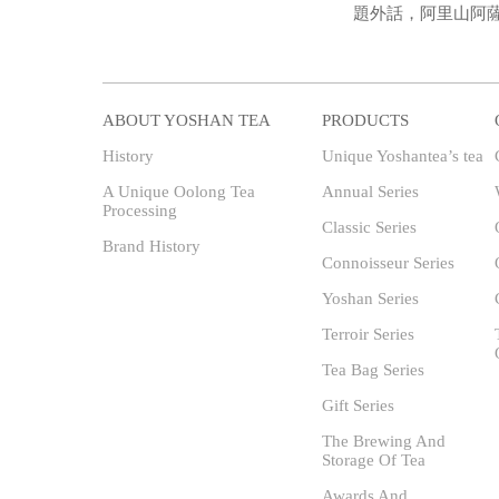
題外話，阿里山阿
ABOUT YOSHAN TEA
PRODUCTS
History
Unique Yoshantea’s tea
A Unique Oolong Tea
Annual Series
Processing
Classic Series
Brand History
Connoisseur Series
Yoshan Series
Terroir Series
Tea Bag Series
Gift Series
The Brewing And
Storage Of Tea
Awards And