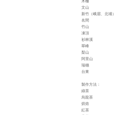
木柵
文山
新竹（峨眉、北埔
名間
竹山
凍頂
衫林溪
翠峰
梨山
阿里山
瑞穗
台東
製作方法：
綠茶
烏龍茶
烘焙
紅茶