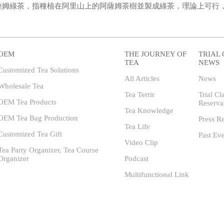
薩姆綠茶，指種植在阿里山上的阿薩姆茶樹並製成綠茶，理論上可行
OEM
THE JOURNEY OF
TRIAL 
TEA
NEWS
Customized Tea Solutions
All Articles
News
Wholesale Tea
Tea Terrir
Trial Cl
OEM Tea Products
Reserva
Tea Knowledge
OEM Tea Bag Production
Press R
Tea Life
Customized Tea Gift
Past Ev
Video Clip
Tea Party Organizer, Tea Course
Organizer
Podcast
Multifunctional Link