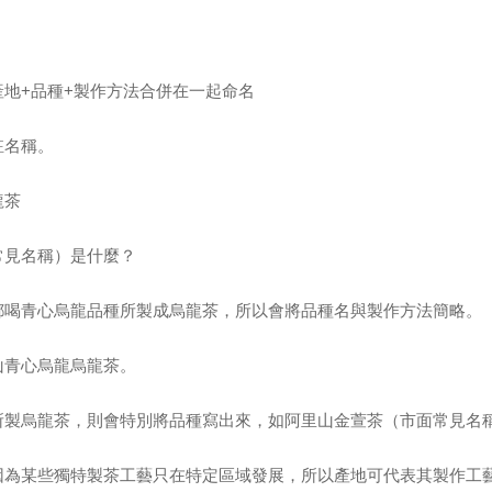
產地
+
品種
+
製作方法合併在一起命名
註名稱。
龍茶
常見名稱）是什麼？
都喝青心烏龍品種所製成烏龍茶，所以會將品種名與製作方法簡略。
山青心烏龍烏龍茶。
所製烏龍茶，則會特別將品種寫出來，如阿里山金萱茶（市面常見名
因為某些獨特製茶工藝只在特定區域發展，所以產地可代表其製作工